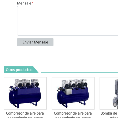
Otros productos
Compresor de aire para
Compresor de aire para
Bomba de 
odontología sin aceite
odontología sin aceite
odon