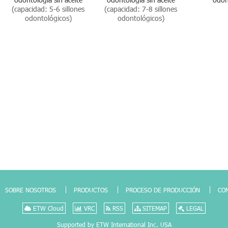
(capacidad: 5-6 sillones
(capacidad: 7-8 sillones
odontológicos)
odontológicos)
SOBRE NOSOTROS
PRODUCTOS
PROCESO DE PRODUCCIÓN
CO
ETW Cloud
VRC
RSS
SITEMAP
LEGAL
Supported by ETW International Inc. USA