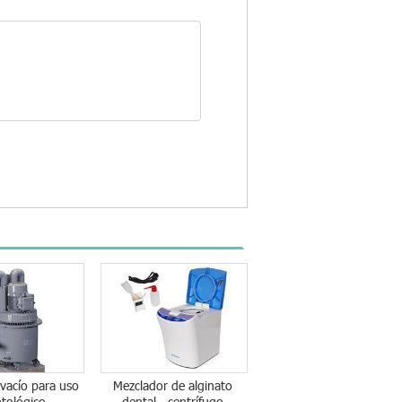
vacío para uso
Mezclador de alginato
tológico
dental - centrífugo